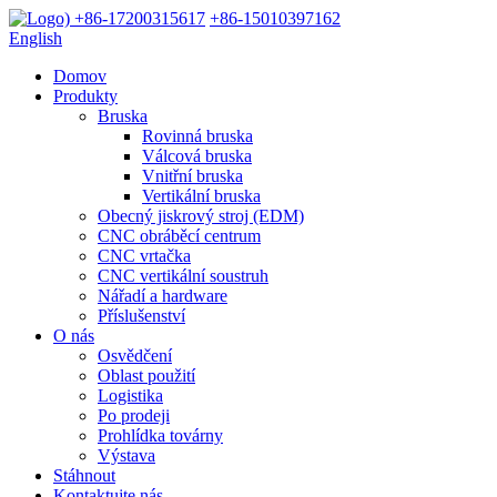
+86-17200315617
+86-15010397162
English
Domov
Produkty
Bruska
Rovinná bruska
Válcová bruska
Vnitřní bruska
Vertikální bruska
Obecný jiskrový stroj (EDM)
CNC obráběcí centrum
CNC vrtačka
CNC vertikální soustruh
Nářadí a hardware
Příslušenství
O nás
Osvědčení
Oblast použití
Logistika
Po prodeji
Prohlídka továrny
Výstava
Stáhnout
Kontaktujte nás