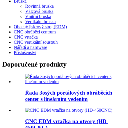
Bruska
Rovinná bruska
Válcová bruska
Vnitřní bruska
Vertikální bruska
Obecný jiskrový stroj (EDM)
CNC obráběcí centrum
CNC vrtačka
CNC vertikální soustruh
Nářadí a hardware
Příslušenství
Doporučené produkty
Řada 3osých portálových obráběcích
center s lineárním vedením
CNC EDM vrtačka na otvory (HD-
450CNC)