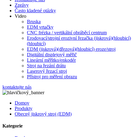
Zprávy
Často kladené otázky
Video
Bruska
EDM vrtačky
CNC frézka / vertikální obráběcí centrum
Erodovací/strojní erozivní řezačka (jiskrová)(hloubicí)
(hloubicí)
EDM (jiskrová)(dřezová)(hloubicí) eroze/stroj
Digitální displejový měřič
Lineární měřítko/enkodér
Stroj na řezání drátu
Laserový řezací stroj
Přístroj pro měření obrazu
kontaktujte nás
Domov
Produkty
Obecný jiskrový stroj (EDM)
Kategorie