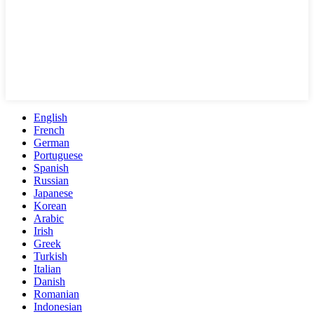
English
French
German
Portuguese
Spanish
Russian
Japanese
Korean
Arabic
Irish
Greek
Turkish
Italian
Danish
Romanian
Indonesian