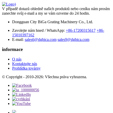
V případě dotazů ohledně našich produktů nebo ceníku nám prosím
zanechte svůj e-mail a my se vám ozveme do 24 hodin.
Dongguan City BiGa Grating Machinery Co., Ltd.
Zavolejte nám hned / WhatsApp:
+86-17200315617
+86-
15010397162
E-mail:
sales6@dgbica.com
sales9@dgbica.com
informace
O nás
Kontaktujte nás
Prohlídka továrny
© Copyright - 2010-2026: Všechna práva vyhrazena.