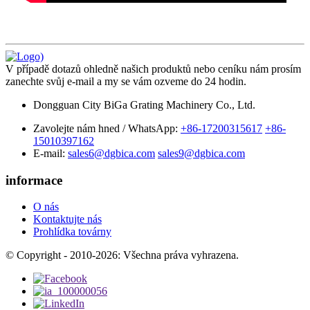
V případě dotazů ohledně našich produktů nebo ceníku nám prosím
zanechte svůj e-mail a my se vám ozveme do 24 hodin.
Dongguan City BiGa Grating Machinery Co., Ltd.
Zavolejte nám hned / WhatsApp:
+86-17200315617
+86-
15010397162
E-mail:
sales6@dgbica.com
sales9@dgbica.com
informace
O nás
Kontaktujte nás
Prohlídka továrny
© Copyright - 2010-2026: Všechna práva vyhrazena.