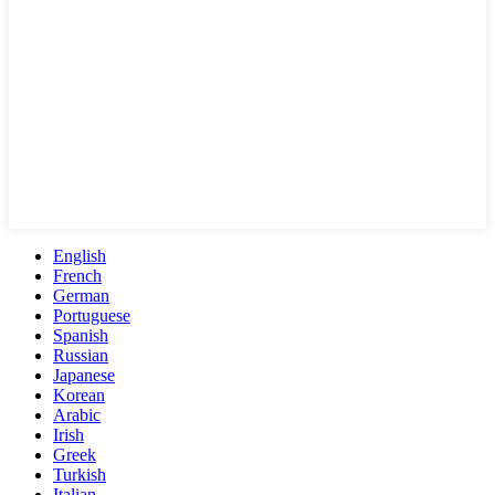
English
French
German
Portuguese
Spanish
Russian
Japanese
Korean
Arabic
Irish
Greek
Turkish
Italian