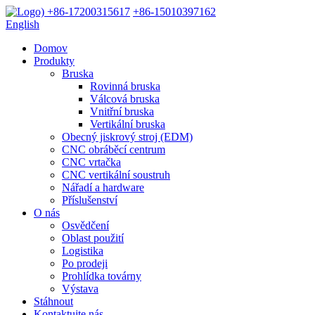
+86-17200315617
+86-15010397162
English
Domov
Produkty
Bruska
Rovinná bruska
Válcová bruska
Vnitřní bruska
Vertikální bruska
Obecný jiskrový stroj (EDM)
CNC obráběcí centrum
CNC vrtačka
CNC vertikální soustruh
Nářadí a hardware
Příslušenství
O nás
Osvědčení
Oblast použití
Logistika
Po prodeji
Prohlídka továrny
Výstava
Stáhnout
Kontaktujte nás