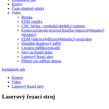
Zprávy
Často kladené otázky
Video
Bruska
EDM vrtačky
CNC frézka / vertikální obráběcí centrum
Erodovací/strojní erozivní řezačka (jiskrová)(hloubicí)
(hloubicí)
EDM (jiskrová)(dřezová)(hloubicí) eroze/stroj
Digitální displejový měřič
Lineární měřítko/enkodér
Stroj na řezání drátu
Laserový řezací stroj
Přístroj pro měření obrazu
kontaktujte nás
Domov
Video
Laserový řezací stroj
Laserový řezací stroj