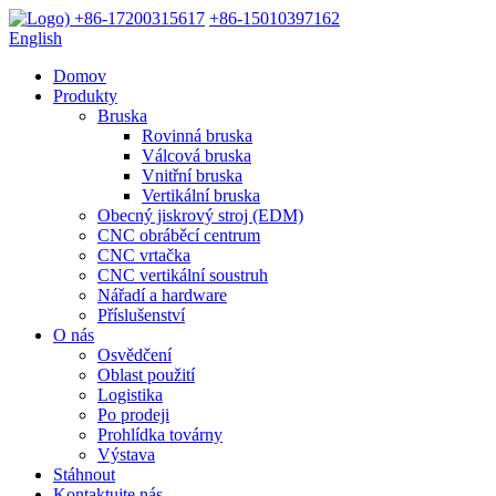
+86-17200315617
+86-15010397162
English
Domov
Produkty
Bruska
Rovinná bruska
Válcová bruska
Vnitřní bruska
Vertikální bruska
Obecný jiskrový stroj (EDM)
CNC obráběcí centrum
CNC vrtačka
CNC vertikální soustruh
Nářadí a hardware
Příslušenství
O nás
Osvědčení
Oblast použití
Logistika
Po prodeji
Prohlídka továrny
Výstava
Stáhnout
Kontaktujte nás