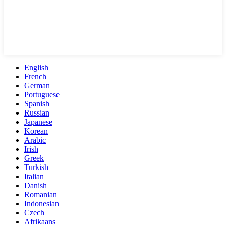
English
French
German
Portuguese
Spanish
Russian
Japanese
Korean
Arabic
Irish
Greek
Turkish
Italian
Danish
Romanian
Indonesian
Czech
Afrikaans