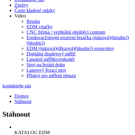
Zprávy
Často kladené otázky
Video
Bruska
EDM vrtačky
CNC frézka / vertikální obráběcí centrum
Erodovací/strojní erozivní řezačka (jiskrová)(hloubicí)
(hloubicí)
EDM (jiskrová)(dřezová)(hloubicí) eroze/stroj
Digitální displejový měřič
Lineární měřítko/enkodér
Stroj na řezání drátu
Laserový řezací stroj
Přístroj pro měření obrazu
kontaktujte nás
Domov
Stáhnout
Stáhnout
KATALOG EDM