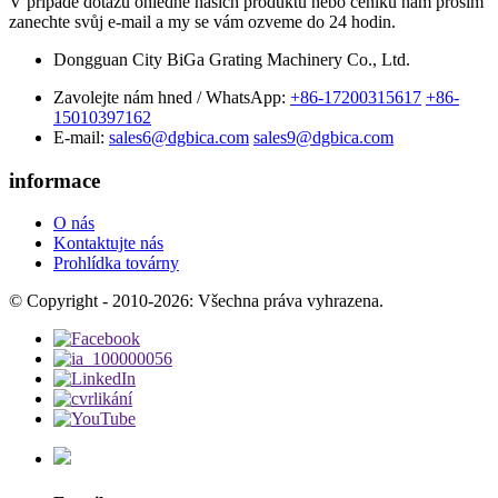
V případě dotazů ohledně našich produktů nebo ceníku nám prosím
zanechte svůj e-mail a my se vám ozveme do 24 hodin.
Dongguan City BiGa Grating Machinery Co., Ltd.
Zavolejte nám hned / WhatsApp:
+86-17200315617
+86-
15010397162
E-mail:
sales6@dgbica.com
sales9@dgbica.com
informace
O nás
Kontaktujte nás
Prohlídka továrny
© Copyright - 2010-2026: Všechna práva vyhrazena.