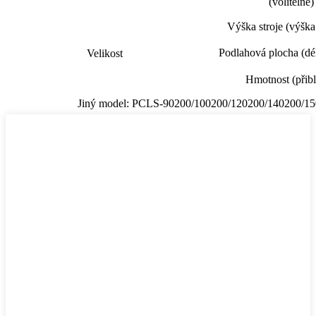
(volitelné)
Výška stroje (výšk
Podlahová plocha (dél
Velikost
Hmotnost (přibl
Jiný model: PCLS-90200/100200/120200/140200/1