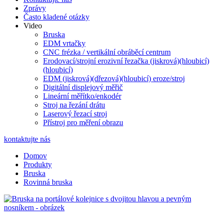
Zprávy
Často kladené otázky
Video
Bruska
EDM vrtačky
CNC frézka / vertikální obráběcí centrum
Erodovací/strojní erozivní řezačka (jiskrová)(hloubicí)
(hloubicí)
EDM (jiskrová)(dřezová)(hloubicí) eroze/stroj
Digitální displejový měřič
Lineární měřítko/enkodér
Stroj na řezání drátu
Laserový řezací stroj
Přístroj pro měření obrazu
kontaktujte nás
Domov
Produkty
Bruska
Rovinná bruska