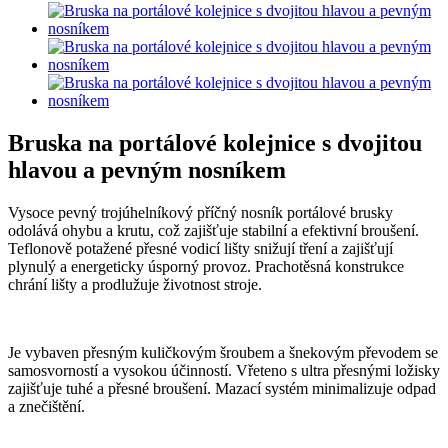
Bruska na portálové kolejnice s dvojitou
hlavou a pevným nosníkem
Vysoce pevný trojúhelníkový příčný nosník portálové brusky
odolává ohybu a krutu, což zajišťuje stabilní a efektivní broušení.
Teflonově potažené přesné vodicí lišty snižují tření a zajišťují
plynulý a energeticky úsporný provoz. Prachotěsná konstrukce
chrání lišty a prodlužuje životnost stroje.
Je vybaven přesným kuličkovým šroubem a šnekovým převodem se
samosvorností a vysokou účinností. Vřeteno s ultra přesnými ložisky
zajišťuje tuhé a přesné broušení. Mazací systém minimalizuje odpad
a znečištění.