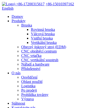
+86-17200315617
+86-15010397162
English
Domov
Produkty
Bruska
Rovinná bruska
Válcová bruska
Vnitřní bruska
Vertikální bruska
Obecný jiskrový stroj (EDM)
CNC obráběcí centrum
CNC vrtačka
CNC vertikální soustruh
Nářadí a hardware
Příslušenství
O nás
Osvědčení
Oblast použití
Logistika
Po prodeji
Prohlídka továrny
Výstava
Stáhnout
Kontaktujte nás